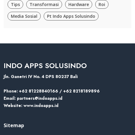
Tips
Transformasi
Hardware
Roi
Media Sosial
Pt Indo Apps Solusindo
INDO APPS SOLUSINDO
Jln. Ganetri IV No. 4 DPS 80237 Bali
Phone:
+62 81228840166 / +62 8218189896
Email:
partners@indoapps.id
Website:
www.indoapps.id
Sitemap