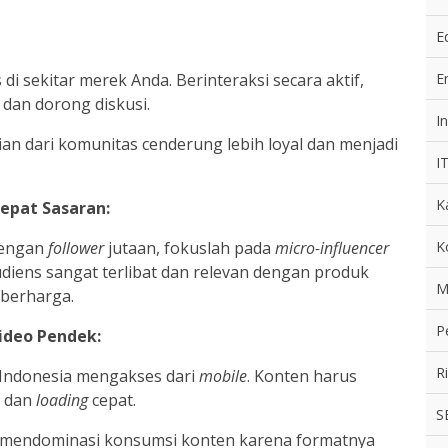
E
E
sekitar merek Anda. Berinteraksi secara aktif,
dan dorong diskusi.
In
n dari komunitas cenderung lebih loyal dan menjadi
I
K
Tepat Sasaran:
K
engan
follower
jutaan, fokuslah pada
micro-influencer
diens sangat terlibat dan relevan dengan produk
M
 berharga.
P
ideo Pendek:
R
 Indonesia mengakses dari
mobile
. Konten harus
l dan
loading
cepat.
S
s) mendominasi konsumsi konten karena formatnya