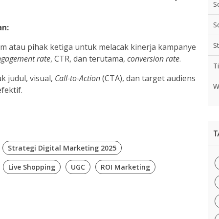
S
S
an:
S
rm atau pihak ketiga untuk melacak kinerja kampanye
ngagement rate
, CTR, dan terutama,
conversion rate
.
T
k judul, visual,
Call-to-Action
(CTA), dan target audiens
W
ektif.
T
Strategi Digital Marketing 2025
Live Shopping
UGC
ROI Marketing