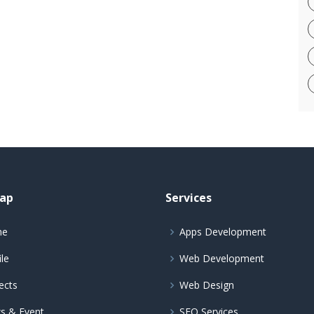
ap
Services
me
Apps Development
ile
Web Development
ects
Web Design
s & Event
SEO Services