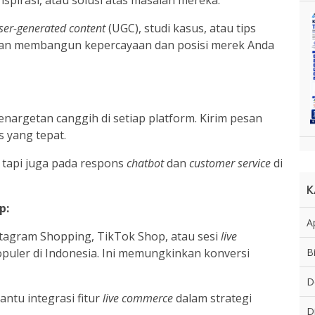
nspirasi, atau solusi atas masalah mereka.
ser-generated content
(UGC), studi kasus, atau tips
kan membangun kepercayaan dan posisi merek Anda
enargetan canggih di setiap platform. Kirim pesan
 yang tepat.
, tapi juga pada respons
chatbot
dan
customer service
di
K
p:
Ap
nstagram Shopping, TikTok Shop, atau sesi
live
B
populer di Indonesia. Ini memungkinkan konversi
D
ntu integrasi fitur
live commerce
dalam strategi
D