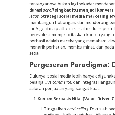
tantangannya bukan lagi sekadar mendapat
durasi
scroll
singkat itu menjadi konvers
leads
.
Strategi sosial media marketing ef
membangun hubungan, dan mendorong penju
ini.
Algoritma platform sosial media seperti 
berevolusi, memprioritaskan konten yang re
berhasil adalah mereka yang memahami din
menarik perhatian, memicu minat, dan pad
setia.
Pergeseran Paradigma: 
Dulunya, sosial media lebih banyak diguna
belanja,
live commerce
, dan integrasi langsu
saluran penjualan yang sangat kuat.
Konten Berbasis Nilai (Value-Driven C
Tinggalkan
hard-selling
. Fokuslah p