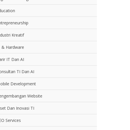
ducation
ntrepreneurship
dustri Kreatif
T & Hardware
arir IT Dan AI
onsultan TI Dan AI
obile Development
engembangan Website
iset Dan Inovasi TI
EO Services