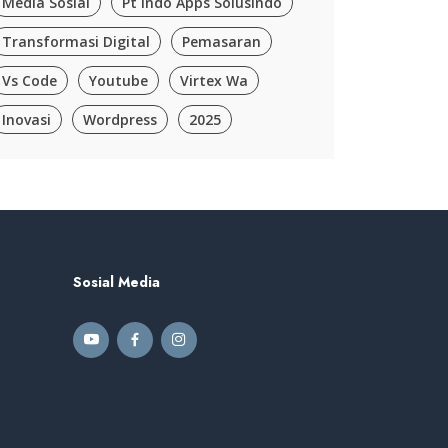
Media Sosial
Pt Indo Apps Solusindo
Transformasi Digital
Pemasaran
Vs Code
Youtube
Virtex Wa
Inovasi
Wordpress
2025
Sosial Media