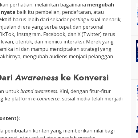
kan perhatian, melainkan bagaimana
mengubah
i nyata
baik itu pembelian, pendaftaran, atau
ektif
harus lebih dari sekadar
posting
visual menarik;
alan di era yang serba cepat dan personal
TikTok, Instagram, Facebook, dan X (Twitter) terus
levan, otentik, dan memicu interaksi. Merek yang
amika ini dan mampu menciptakan strategi yang
a akhirnya, mengubah audiens menjadi pelanggan
Dari
Awareness
ke Konversi
kan untuk
brand awareness
. Kini, dengan fitur-fitur
ng ke platform
e-commerce
, sosial media telah menjadi
ontent):
ada pembuatan konten yang memberikan nilai bagi