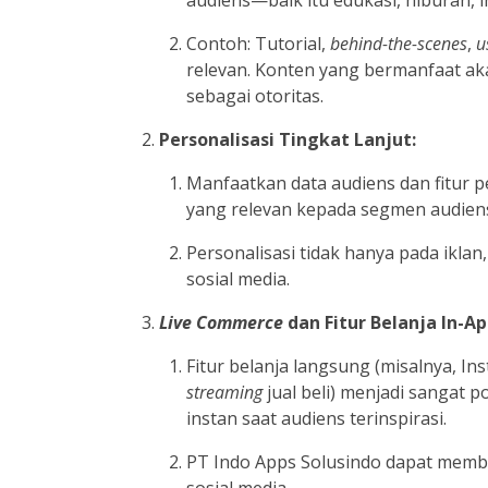
audiens—baik itu edukasi, hiburan, i
Contoh: Tutorial,
behind-the-scenes
,
u
relevan. Konten yang bermanfaat a
sebagai otoritas.
Personalisasi Tingkat Lanjut:
Manfaatkan data audiens dan fitur p
yang relevan kepada segmen audiens
Personalisasi tidak hanya pada iklan
sosial media.
Live Commerce
dan Fitur Belanja In-Ap
Fitur belanja langsung (misalnya, I
streaming
jual beli) menjadi sangat 
instan saat audiens terinspirasi.
PT Indo Apps Solusindo dapat memba