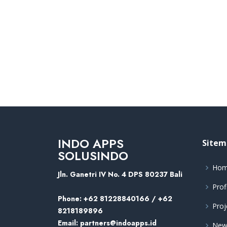
INDO APPS
Sitem
SOLUSINDO
Ho
Jln. Ganetri IV No. 4 DPS 80237 Bali
Prof
Phone:
+62 81228840166 / +62
Proj
8218189896
Email:
partners@indoapps.id
New