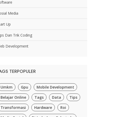
oftware
osial Media
tart Up
ips Dan Trik Coding
eb Development
AGS TERPOPULER
Umkm
Gpu
Mobile Development
Belajar Online
Tags
Data
Tips
Transformasi
Hardware
Roi