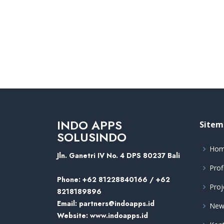
INDO APPS
Sitem
SOLUSINDO
Ho
Jln. Ganetri IV No. 4 DPS 80237 Bali
Prof
Phone:
+62 81228840166 / +62
Proj
8218189896
Email:
partners@indoapps.id
New
Website:
www.indoapps.id