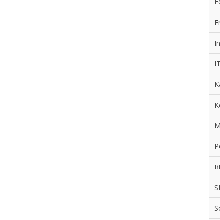
E
E
In
I
K
K
M
P
R
S
S