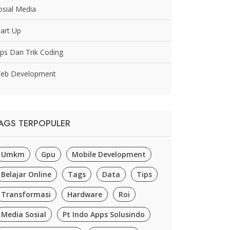
osial Media
tart Up
ips Dan Trik Coding
eb Development
AGS TERPOPULER
Umkm
Gpu
Mobile Development
Belajar Online
Tags
Data
Tips
Transformasi
Hardware
Roi
Media Sosial
Pt Indo Apps Solusindo