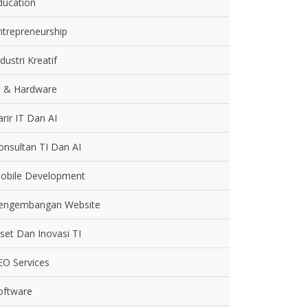
ducation
ntrepreneurship
dustri Kreatif
T & Hardware
arir IT Dan AI
onsultan TI Dan AI
obile Development
engembangan Website
iset Dan Inovasi TI
EO Services
oftware