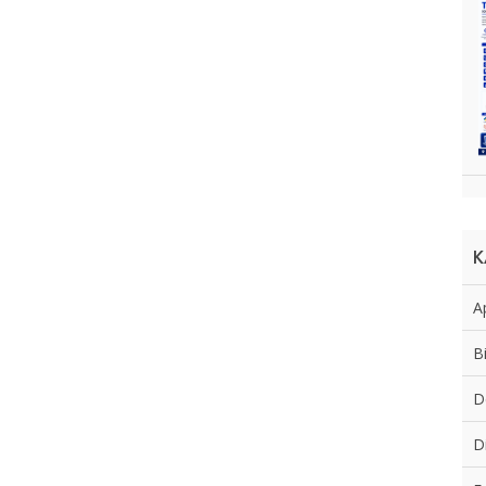
K
Ap
B
D
D