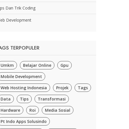
ips Dan Trik Coding
eb Development
AGS TERPOPULER
Umkm
Belajar Online
Gpu
Mobile Development
Web Hosting Indonesia
Projek
Tags
Data
Tips
Transformasi
Hardware
Roi
Media Sosial
Pt Indo Apps Solusindo