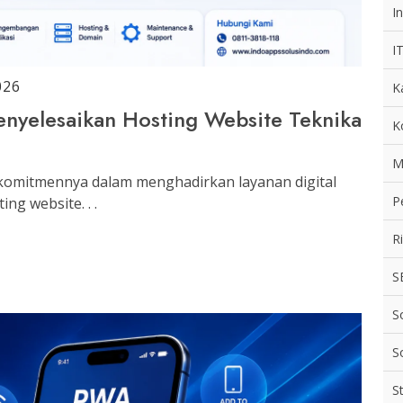
In
I
026
K
nyelesaikan Hosting Website Teknika
K
M
komitmennya dalam menghadirkan layanan digital
P
ng website. . .
R
S
S
S
S