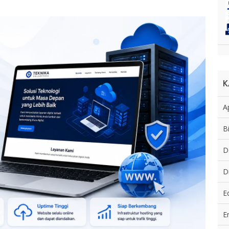
K
Ap
B
D
D
E
E