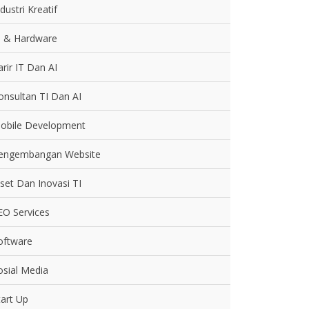
dustri Kreatif
T & Hardware
arir IT Dan AI
onsultan TI Dan AI
obile Development
engembangan Website
iset Dan Inovasi TI
EO Services
oftware
osial Media
tart Up