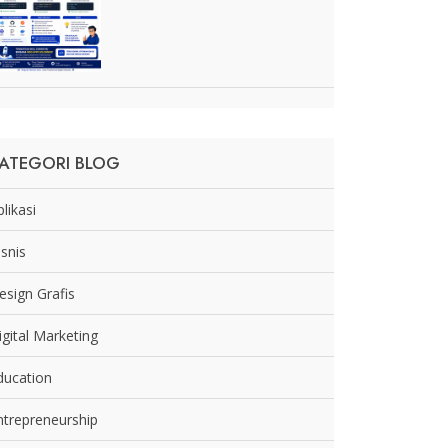
ATEGORI BLOG
likasi
isnis
esign Grafis
igital Marketing
ducation
ntrepreneurship