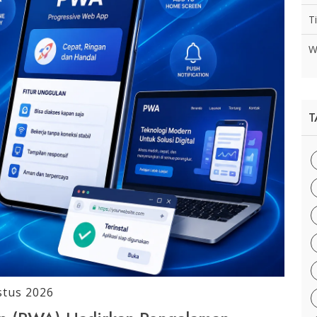
T
W
T
stus 2026