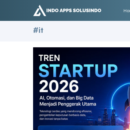
Ho
#it